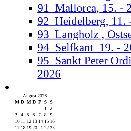
91_Mallorca, 15. - 
92_Heidelberg, 11. 
93_Langholz , Ostse
94_Selfkant_19. - 
95_Sankt Peter Ordi
2026
August 2026
M
D
M
D
F
S
S
1
2
3
4
5
6
7
8
9
10
11
12
13
14
15
16
17
18
19
20
21
22
23