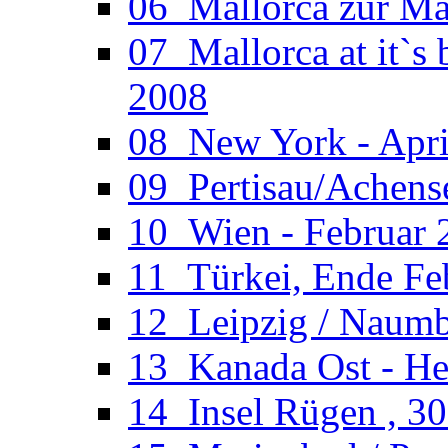
06_Mallorca zur Ma
07_Mallorca at it`s
2008
08_New York - Apri
09_Pertisau/Achens
10_Wien - Februar 
11_Türkei, Ende Fe
12_Leipzig / Naumb
13_Kanada Ost - He
14_Insel Rügen , 30