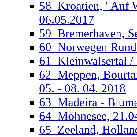
58_Kroatien, "Auf W
06.05.2017
59_Bremerhaven, See
60_Norwegen Rundfa
61_Kleinwalsertal /
62_Meppen, Bourtan
05. - 08. 04. 2018
63_Madeira - Blumen
64_Möhnesee, 21.04
65_Zeeland, Holland