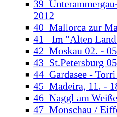
39_Unterammergau-O
2012
40_Mallorca zur Man
41_ Im "Alten Land"
42_Moskau 02. - 05
43_St.Petersburg 05
44_Gardasee - Torri
45_Madeira, 11. - 1
46_Naggl am Weißens
47_Monschau / Eiffe