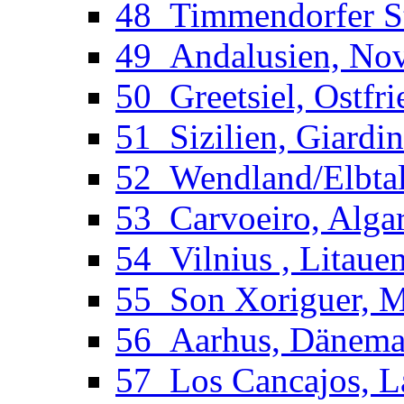
48_Timmendorfer St
49_Andalusien, Novo
50_Greetsiel, Ostfri
51_Sizilien, Giardi
52_Wendland/Elbtal
53_Carvoeiro, Algar
54_Vilnius , Litaue
55_Son Xoriguer, Me
56_Aarhus, Dänemar
57_Los Cancajos, La