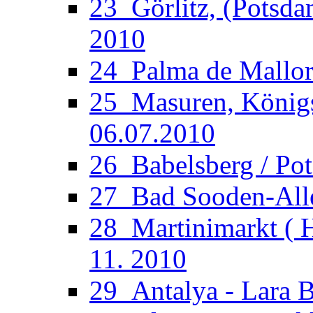
23_Görlitz, (Potsdam
2010
24_Palma de Mallorc
25_Masuren, Königsb
06.07.2010
26_Babelsberg / Po
27_Bad Sooden-Allen
28_Martinimarkt ( H
11. 2010
29_Antalya - Lara B