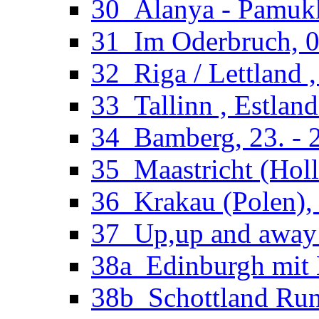
30_Alanya - Pamukka
31_Im Oderbruch, 02
32_Riga / Lettland ,
33_Tallinn , Estland
34_Bamberg, 23. - 2
35_Maastricht (Holl
36_Krakau (Polen), 
37_Up,up and away 
38a_Edinburgh mit M
38b_Schottland Run