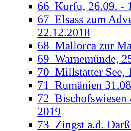
66_Korfu, 26.09. - 
67_Elsass zum Adven
22.12.2018
68_Mallorca zur Man
69_Warnemünde, 25.
70_Millstätter See, 
71_Rumänien 31.08.
72_Bischofswiesen /
2019
73_Zingst a.d. Darß