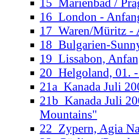
15_Marienbad / Pra
16_London - Anfan
17_Waren/Müritz - 
18_Bulgarien-Sunny
19_Lissabon, Anfan
20_Helgoland, 01. 
21a_Kanada Juli 200
21b_Kanada Juli 20
Mountains"
22_Zypern, Agia Nap