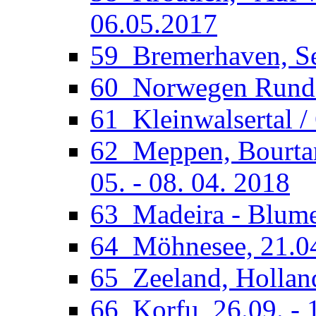
06.05.2017
59_Bremerhaven, See
60_Norwegen Rundfa
61_Kleinwalsertal /
62_Meppen, Bourtan
05. - 08. 04. 2018
63_Madeira - Blumen
64_Möhnesee, 21.04
65_Zeeland, Holland
66_Korfu, 26.09. - 