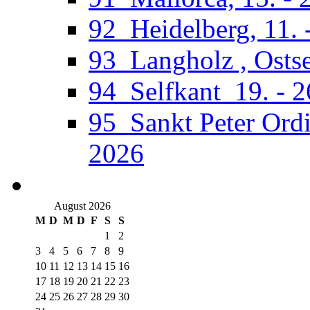
92_Heidelberg, 11. 
93_Langholz , Ostse
94_Selfkant_19. - 
95_Sankt Peter Ordi
2026
August 2026
M
D
M
D
F
S
S
1
2
3
4
5
6
7
8
9
10
11
12
13
14
15
16
17
18
19
20
21
22
23
24
25
26
27
28
29
30