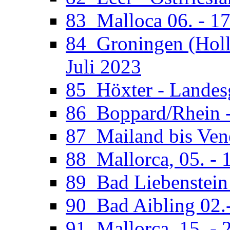
83_Malloca 06. - 17
84_Groningen (Holla
Juli 2023
85_Höxter - Landesg
86_Boppard/Rhein -
87_Mailand bis Vene
88_Mallorca, 05. - 
89_Bad Liebenstein 
90_Bad Aibling 02.
91_Mallorca, 15. - 