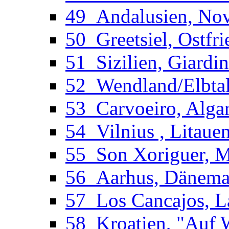
49_Andalusien, Novo
50_Greetsiel, Ostfri
51_Sizilien, Giardi
52_Wendland/Elbtal
53_Carvoeiro, Algar
54_Vilnius , Litaue
55_Son Xoriguer, Me
56_Aarhus, Dänemar
57_Los Cancajos, La
58_Kroatien, "Auf W