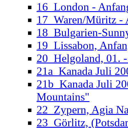
16_London - Anfan
17_Waren/Müritz - 
18_Bulgarien-Sunny
19_Lissabon, Anfan
20_Helgoland, 01. 
21a_Kanada Juli 200
21b_Kanada Juli 20
Mountains"
22_Zypern, Agia Nap
23_Görlitz, (Potsdam