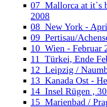
07_Mallorca at it`s
2008
08_New York - Apri
09_Pertisau/Achens
10_Wien - Februar 
11_Türkei, Ende Fe
12_Leipzig / Naumb
13_Kanada Ost - He
14_Insel Rügen , 30
15_Marienbad / Pra