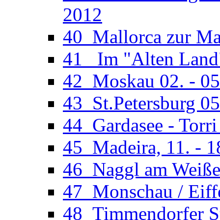
2012
40_Mallorca zur Man
41_ Im "Alten Land"
42_Moskau 02. - 05
43_St.Petersburg 05
44_Gardasee - Torri
45_Madeira, 11. - 1
46_Naggl am Weißens
47_Monschau / Eiffe
48_Timmendorfer St