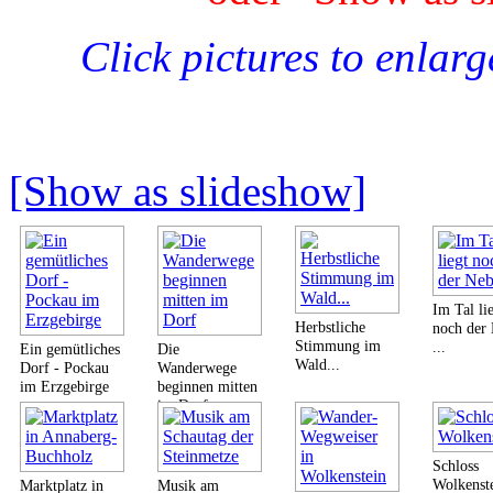
Click pictures to enlar
[Show as slideshow]
Im Tal li
Herbstliche
noch der
Stimmung im
...
Ein gemütliches
Die
Wald...
Dorf - Pockau
Wanderwege
im Erzgebirge
beginnen mitten
im Dorf
Schloss
Wolkenst
Marktplatz in
Musik am