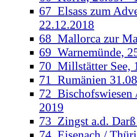
67_Elsass zum Adven
22.12.2018
68_Mallorca zur Man
69_Warnemünde, 25.
70_Millstätter See, 
71_Rumänien 31.08.
72_Bischofswiesen /
2019
73_Zingst a.d. Darß
74_Eisenach / Thüri