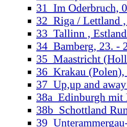
31_Im Oderbruch, 02
32_Riga / Lettland ,
33_Tallinn , Estland
34_Bamberg, 23. - 2
35_Maastricht (Holl
36_Krakau (Polen), 
37_Up,up and away 
38a_Edinburgh mit M
38b_Schottland Run
39_Unterammergau-O