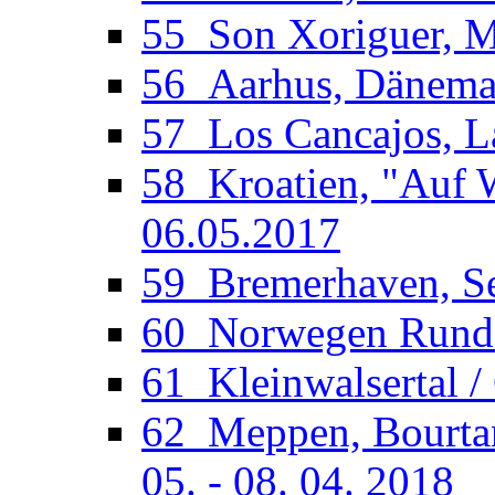
55_Son Xoriguer, Me
56_Aarhus, Dänemar
57_Los Cancajos, La
58_Kroatien, "Auf W
06.05.2017
59_Bremerhaven, See
60_Norwegen Rundfa
61_Kleinwalsertal /
62_Meppen, Bourtan
05. - 08. 04. 2018