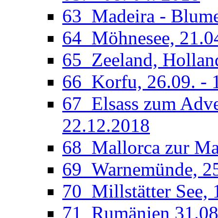
63_Madeira - Blumen
64_Möhnesee, 21.04
65_Zeeland, Holland
66_Korfu, 26.09. - 
67_Elsass zum Adven
22.12.2018
68_Mallorca zur Man
69_Warnemünde, 25.
70_Millstätter See, 
71_Rumänien 31.08.