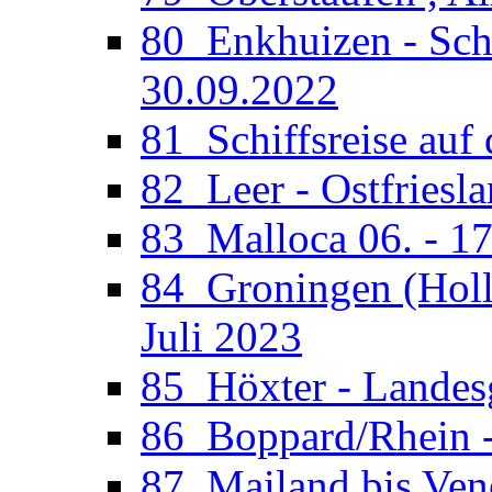
80_Enkhuizen - Sche
30.09.2022
81_Schiffsreise auf 
82_Leer - Ostfriesla
83_Malloca 06. - 17
84_Groningen (Holla
Juli 2023
85_Höxter - Landesg
86_Boppard/Rhein -
87_Mailand bis Vene