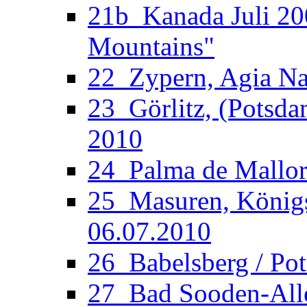
21b_Kanada Juli 20
Mountains"
22_Zypern, Agia Nap
23_Görlitz, (Potsdam
2010
24_Palma de Mallorc
25_Masuren, Königsb
06.07.2010
26_Babelsberg / Po
27_Bad Sooden-Allen