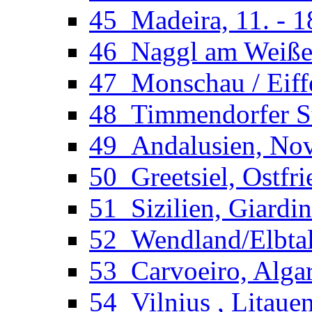
45_Madeira, 11. - 1
46_Naggl am Weißens
47_Monschau / Eiffe
48_Timmendorfer St
49_Andalusien, Novo
50_Greetsiel, Ostfri
51_Sizilien, Giardi
52_Wendland/Elbtal
53_Carvoeiro, Algar
54_Vilnius , Litaue