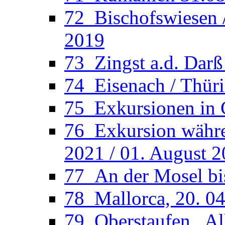
72_Bischofswiesen /
2019
73_Zingst a.d. Darß
74_Eisenach / Thüri
75_Exkursionen in 
76_Exkursion währen
2021 / 01. August 
77_An der Mosel bi
78_Mallorca, 20. 04
79_Oberstaufen , Al