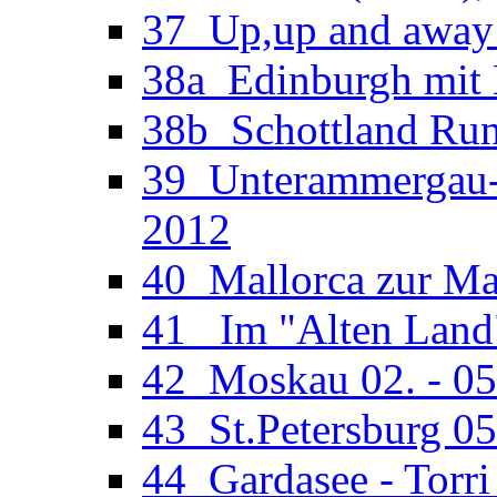
37_Up,up and away 
38a_Edinburgh mit M
38b_Schottland Run
39_Unterammergau-O
2012
40_Mallorca zur Man
41_ Im "Alten Land"
42_Moskau 02. - 05
43_St.Petersburg 05
44_Gardasee - Torri