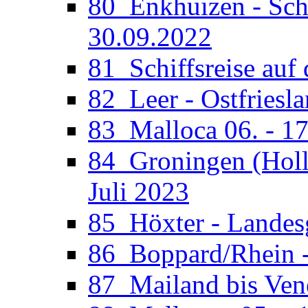
80_Enkhuizen - Sche
30.09.2022
81_Schiffsreise auf 
82_Leer - Ostfriesla
83_Malloca 06. - 17
84_Groningen (Holla
Juli 2023
85_Höxter - Landesg
86_Boppard/Rhein -
87_Mailand bis Vene