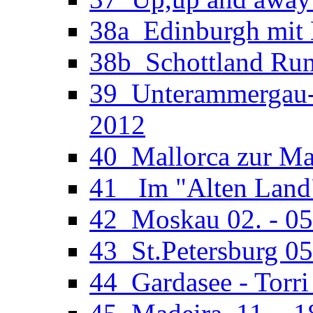
38a_Edinburgh mit M
38b_Schottland Run
39_Unterammergau-O
2012
40_Mallorca zur Man
41_ Im "Alten Land"
42_Moskau 02. - 05
43_St.Petersburg 05
44_Gardasee - Torri