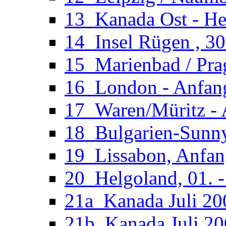
13_Kanada Ost - He
14_Insel Rügen , 30
15_Marienbad / Pra
16_London - Anfan
17_Waren/Müritz - 
18_Bulgarien-Sunny
19_Lissabon, Anfan
20_Helgoland, 01. 
21a_Kanada Juli 200
21b_Kanada Juli 20