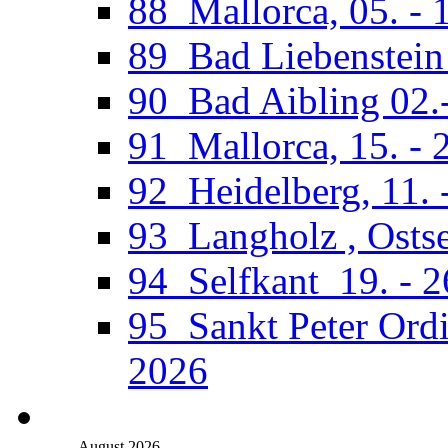
88_Mallorca, 05. - 
89_Bad Liebenstein 
90_Bad Aibling 02.
91_Mallorca, 15. - 
92_Heidelberg, 11. 
93_Langholz , Ostse
94_Selfkant_19. - 
95_Sankt Peter Ordi
2026
August 2026