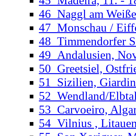
45_Madeira, 11. - 1
46_Naggl am Weißens
47_Monschau / Eiffe
48_Timmendorfer St
49_Andalusien, Novo
50_Greetsiel, Ostfri
51_Sizilien, Giardi
52_Wendland/Elbtal
53_Carvoeiro, Algar
54_Vilnius , Litaue