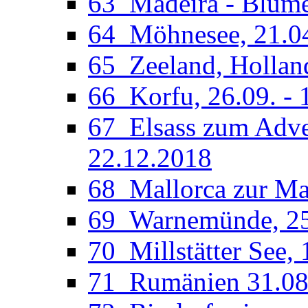
63_Madeira - Blumen
64_Möhnesee, 21.04
65_Zeeland, Holland
66_Korfu, 26.09. - 
67_Elsass zum Adven
22.12.2018
68_Mallorca zur Man
69_Warnemünde, 25.
70_Millstätter See, 
71_Rumänien 31.08.