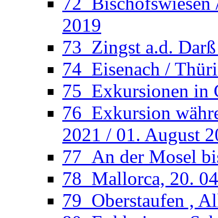
72_Bischofswiesen /
2019
73_Zingst a.d. Darß
74_Eisenach / Thüri
75_Exkursionen in 
76_Exkursion währen
2021 / 01. August 
77_An der Mosel bi
78_Mallorca, 20. 04
79_Oberstaufen , Al