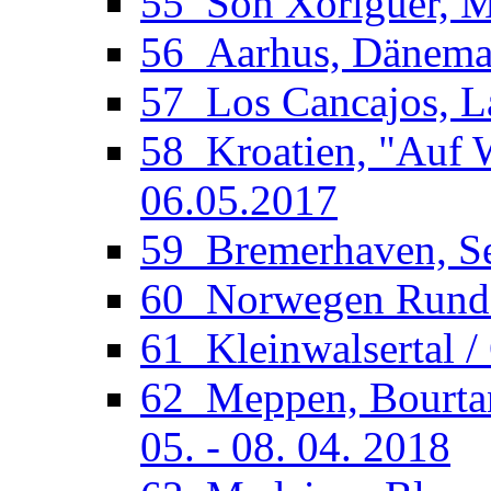
55_Son Xoriguer, Me
56_Aarhus, Dänemar
57_Los Cancajos, La
58_Kroatien, "Auf W
06.05.2017
59_Bremerhaven, See
60_Norwegen Rundfa
61_Kleinwalsertal /
62_Meppen, Bourtan
05. - 08. 04. 2018