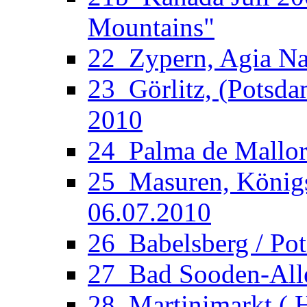
Mountains"
22_Zypern, Agia Nap
23_Görlitz, (Potsdam
2010
24_Palma de Mallorc
25_Masuren, Königsb
06.07.2010
26_Babelsberg / Po
27_Bad Sooden-Allen
28_Martinimarkt ( H