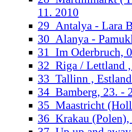
11. 2010
29_Antalya - Lara B
30_Alanya - Pamukka
31_Im Oderbruch, 02
32_Riga / Lettland ,
33_Tallinn , Estland
34_Bamberg, 23. - 2
35_Maastricht (Holl
36_Krakau (Polen), 
37_Up,up and away 