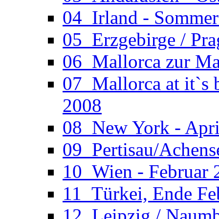
04_Irland - Somme
05_Erzgebirge / Pr
06_Mallorca zur Ma
07_Mallorca at it`s
2008
08_New York - Apri
09_Pertisau/Achens
10_Wien - Februar 
11_Türkei, Ende Fe
12_Leipzig / Naumb