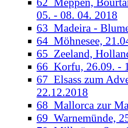
62_Meppen, Bourtan
05. - 08. 04. 2018
63_Madeira - Blumen
64_Möhnesee, 21.04
65_Zeeland, Holland
66_Korfu, 26.09. - 
67_Elsass zum Adven
22.12.2018
68_Mallorca zur Man
69_Warnemünde, 25.