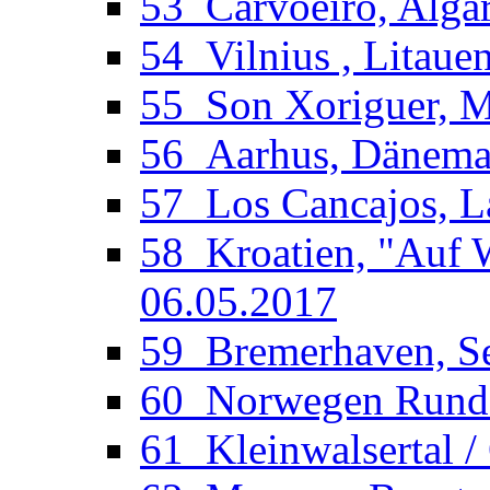
53_Carvoeiro, Algar
54_Vilnius , Litaue
55_Son Xoriguer, Me
56_Aarhus, Dänemar
57_Los Cancajos, La
58_Kroatien, "Auf W
06.05.2017
59_Bremerhaven, See
60_Norwegen Rundfa
61_Kleinwalsertal /