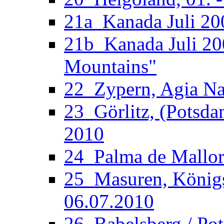
21a_Kanada Juli 200
21b_Kanada Juli 20
Mountains"
22_Zypern, Agia Nap
23_Görlitz, (Potsdam
2010
24_Palma de Mallorc
25_Masuren, Königsb
06.07.2010
26_Babelsberg / Po