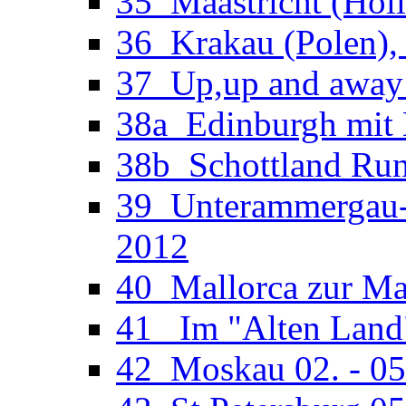
35_Maastricht (Holl
36_Krakau (Polen), 
37_Up,up and away 
38a_Edinburgh mit M
38b_Schottland Run
39_Unterammergau-O
2012
40_Mallorca zur Man
41_ Im "Alten Land"
42_Moskau 02. - 05