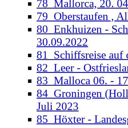
78_Mallorca, 20. 04
79_Oberstaufen , Al
80_Enkhuizen - Sche
30.09.2022
81_Schiffsreise auf 
82_Leer - Ostfriesla
83_Malloca 06. - 17
84_Groningen (Holla
Juli 2023
85_Höxter - Landesg