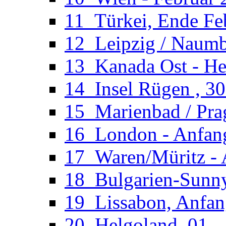
11_Türkei, Ende Fe
12_Leipzig / Naumb
13_Kanada Ost - He
14_Insel Rügen , 30
15_Marienbad / Pra
16_London - Anfan
17_Waren/Müritz - 
18_Bulgarien-Sunny
19_Lissabon, Anfan
20_Helgoland, 01. 