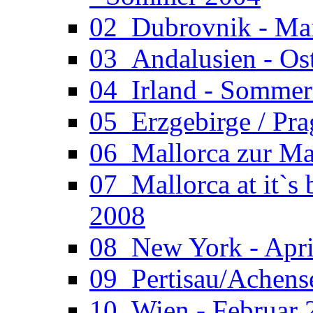
02_Dubrovnik - Ma
03_Andalusien - Os
04_Irland - Somme
05_Erzgebirge / Pr
06_Mallorca zur Ma
07_Mallorca at it`s
2008
08_New York - Apri
09_Pertisau/Achens
10_Wien - Februar 