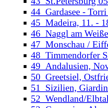
43_St.Petersburg 05
44_Gardasee - Torri
45_Madeira, 11. - 1
46_Naggl am Weißens
47_Monschau / Eiffe
48_Timmendorfer St
49_Andalusien, Novo
50_Greetsiel, Ostfri
51_Sizilien, Giardi
52_Wendland/Elbtal