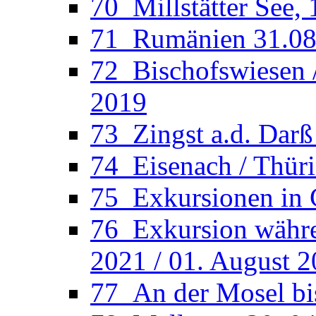
70_Millstätter See, 
71_Rumänien 31.08.
72_Bischofswiesen /
2019
73_Zingst a.d. Darß
74_Eisenach / Thüri
75_Exkursionen in 
76_Exkursion währen
2021 / 01. August 
77_An der Mosel bi