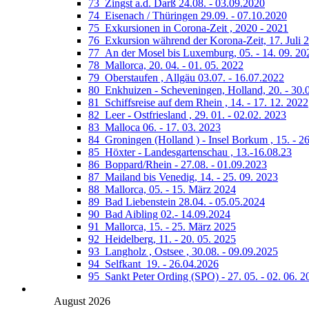
73_Zingst a.d. Darß 24.08. - 03.09.2020
74_Eisenach / Thüringen 29.09. - 07.10.2020
75_Exkursionen in Corona-Zeit , 2020 - 2021
76_Exkursion während der Korona-Zeit, 17. Juli 
77_An der Mosel bis Luxemburg, 05. - 14. 09. 20
78_Mallorca, 20. 04. - 01. 05. 2022
79_Oberstaufen , Allgäu 03.07. - 16.07.2022
80_Enkhuizen - Scheveningen, Holland, 20. - 30.
81_Schiffsreise auf dem Rhein , 14. - 17. 12. 2022
82_Leer - Ostfriesland , 29. 01. - 02.02. 2023
83_Malloca 06. - 17. 03. 2023
84_Groningen (Holland ) - Insel Borkum , 15. - 26
85_Höxter - Landesgartenschau , 13.-16.08.23
86_Boppard/Rhein - 27.08. - 01.09.2023
87_Mailand bis Venedig, 14. - 25. 09. 2023
88_Mallorca, 05. - 15. März 2024
89_Bad Liebenstein 28.04. - 05.05.2024
90_Bad Aibling 02.- 14.09.2024
91_Mallorca, 15. - 25. März 2025
92_Heidelberg, 11. - 20. 05. 2025
93_Langholz , Ostsee , 30.08. - 09.09.2025
94_Selfkant_19. - 26.04.2026
95_Sankt Peter Ording (SPO) - 27. 05. - 02. 06. 2
August 2026