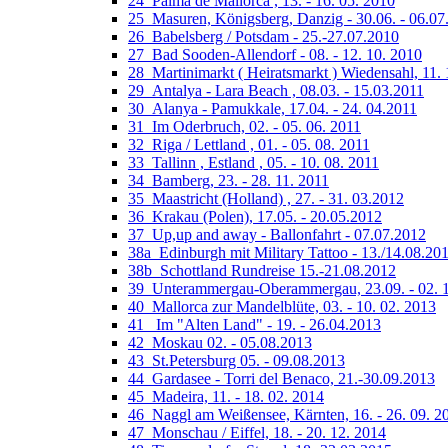
24_Palma de Mallorca , 13. - 16. 05. 2010
25_Masuren, Königsberg, Danzig - 30.06. - 06.07
26_Babelsberg / Potsdam - 25.-27.07.2010
27_Bad Sooden-Allendorf - 08. - 12. 10. 2010
28_Martinimarkt ( Heiratsmarkt ) Wiedensahl, 11. 
29_Antalya - Lara Beach , 08.03. - 15.03.2011
30_Alanya - Pamukkale, 17.04. - 24. 04.2011
31_Im Oderbruch, 02. - 05. 06. 2011
32_Riga / Lettland , 01. - 05. 08. 2011
33_Tallinn , Estland , 05. - 10. 08. 2011
34_Bamberg, 23. - 28. 11. 2011
35_Maastricht (Holland) , 27. - 31. 03.2012
36_Krakau (Polen), 17.05. - 20.05.2012
37_Up,up and away - Ballonfahrt - 07.07.2012
38a_Edinburgh mit Military Tattoo - 13./14.08.20
38b_Schottland Rundreise 15.-21.08.2012
39_Unterammergau-Oberammergau, 23.09. - 02. 
40_Mallorca zur Mandelblüte, 03. - 10. 02. 2013
41_ Im "Alten Land" - 19. - 26.04.2013
42_Moskau 02. - 05.08.2013
43_St.Petersburg 05. - 09.08.2013
44_Gardasee - Torri del Benaco, 21.-30.09.2013
45_Madeira, 11. - 18. 02. 2014
46_Naggl am Weißensee, Kärnten, 16. - 26. 09. 2
47_Monschau / Eiffel, 18. - 20. 12. 2014