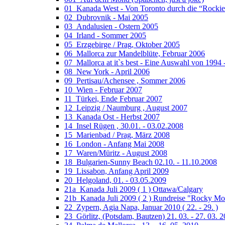
01_Kanada West - Von Toronto durch die “Rocki
02_Dubrovnik - Mai 2005
03_Andalusien - Ostern 2005
04_Irland - Sommer 2005
05_Erzgebirge / Prag, Oktober 2005
06_Mallorca zur Mandelblüte, Februar 2006
07_Mallorca at it`s best - Eine Auswahl von 1994 
08_New York - April 2006
09_Pertisau/Achensee , Sommer 2006
10_Wien - Februar 2007
11_Türkei, Ende Februar 2007
12_Leipzig / Naumburg , August 2007
13_Kanada Ost - Herbst 2007
14_Insel Rügen , 30.01. - 03.02.2008
15_Marienbad / Prag, März 2008
16_London - Anfang Mai 2008
17_Waren/Müritz - August 2008
18_Bulgarien-Sunny Beach 02.10. - 11.10.2008
19_Lissabon, Anfang April 2009
20_Helgoland, 01. - 03.05.2009
21a_Kanada Juli 2009 ( 1 ) Ottawa/Calgary
21b_Kanada Juli 2009 ( 2 ) Rundreise "Rocky Mo
22_Zypern, Agia Napa, Januar 2010 ( 22. - 29. )
23_Görlitz, (Potsdam, Bautzen) 21. 03. - 27. 03. 