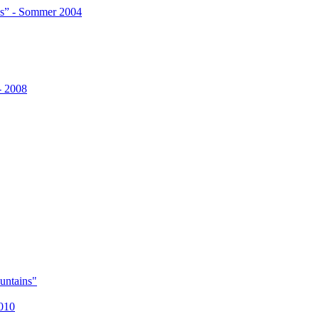
es” - Sommer 2004
- 2008
untains"
2010