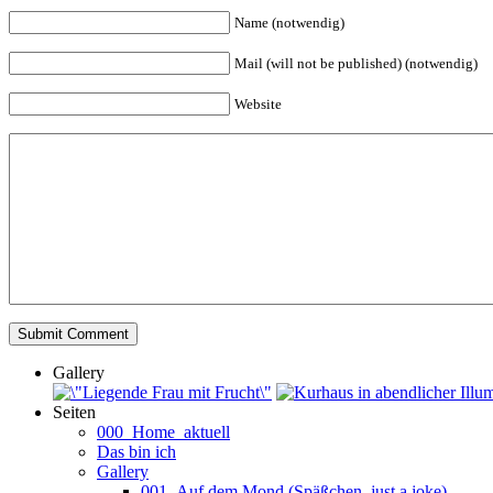
Name (notwendig)
Mail (will not be published) (notwendig)
Website
Gallery
Seiten
000_Home_aktuell
Das bin ich
Gallery
001_Auf dem Mond (Späßchen, just a joke)