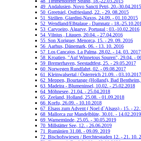
48_Timmendorfer Strand, 18.-22.03.2015
49_Andalusien, Novo Sancti Petri, 20.-30.04.201
50_Greetsiel, Ostfriesland, 22. - 29. 08.2015
51_Sizilien, Giardini-Naxos, 24.09. - 01.10.2015
52_Wendland/Elbtalaue - Damnatz - 18.-25.10.20
53_Carvoeiro, Algarve, Portugal ; 03.-10.02.2016
54_Vilnius , Litauen, 20.04. - 27.04.2016
55_Son Xoriguer, Menorca, 15. - 29. 09. 2016
56_Aarhus, Dänemark, 06. - 13. 10. 2016
57_Los Cancajos, La Palma, 28.02. - 14. 03. 2017
58_Kroatien, "Auf Winnetous Spuren", 29.04. - 0
59_Bremerhaven, Seestadtfest, 25. - 29.05.2017
60_Norwegen Rundfahrt, 02. - 09.08.2017
61_Kleinwalsertal / Österreich 21.09. - 03.10.201
62_Meppen, Bourtange (Holland), Bad Bentheim, 0
63_Madeira - Blumeninsel, 10.02. - 25.02.2018
64_Möhnesee, 21.04. - 25.04.2018
65_Zeeland, Holland, 25.08. - 01.09.2018
66_Korfu, 26.09. - 10.10.2018
67_Elsass zum Advent ( Noel d`Alsass) - 15. - 22
68_Mallorca zur Mandelblüte, 30.01. - 14.02.2019
69_Warnemünde, 25.05. - 30.05.2019
70_Millstätter See, 12. - 26.06.2019
71_Rumänien 31.08. - 09.09. 2019
72_Bischofswiesen / Berchtesgaden 12. - 21. 10. 