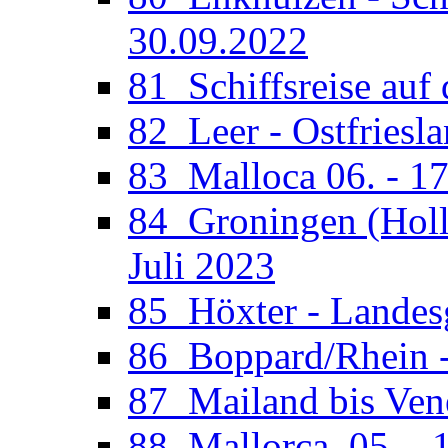
30.09.2022
81_Schiffsreise auf 
82_Leer - Ostfriesla
83_Malloca 06. - 17
84_Groningen (Holla
Juli 2023
85_Höxter - Landesg
86_Boppard/Rhein -
87_Mailand bis Vene
88_Mallorca, 05. - 