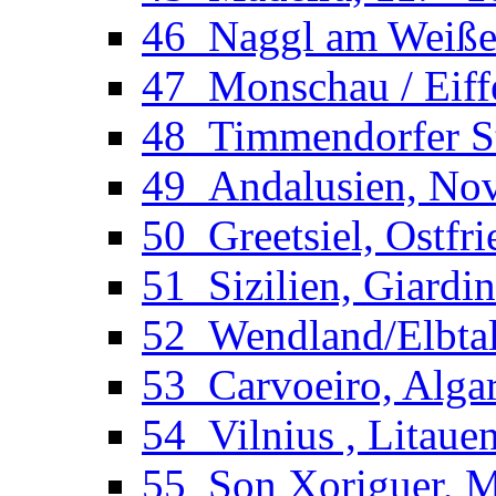
46_Naggl am Weißens
47_Monschau / Eiffe
48_Timmendorfer St
49_Andalusien, Novo
50_Greetsiel, Ostfri
51_Sizilien, Giardi
52_Wendland/Elbtal
53_Carvoeiro, Algar
54_Vilnius , Litaue
55_Son Xoriguer, Me