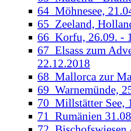
64_Möhnesee, 21.04
65_Zeeland, Holland
66_Korfu, 26.09. - 
67_Elsass zum Adven
22.12.2018
68_Mallorca zur Man
69_Warnemünde, 25.
70_Millstätter See, 
71_Rumänien 31.08.
72_Bischofswiesen /