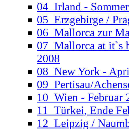
04_Irland - Somme
05_Erzgebirge / Pr
06_Mallorca zur Ma
07_Mallorca at it`s
2008
08_New York - Apri
09_Pertisau/Achens
10_Wien - Februar 
11_Türkei, Ende Fe
12_Leipzig / Naumb