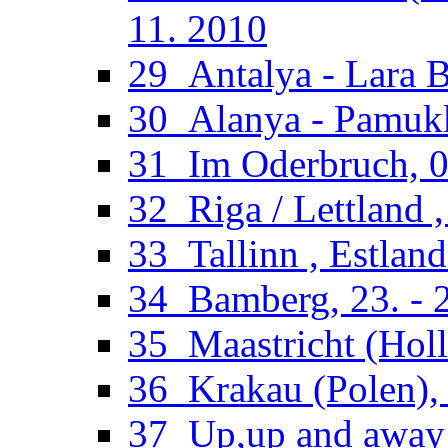
11. 2010
29_Antalya - Lara B
30_Alanya - Pamukka
31_Im Oderbruch, 02
32_Riga / Lettland ,
33_Tallinn , Estland
34_Bamberg, 23. - 2
35_Maastricht (Holl
36_Krakau (Polen), 
37_Up,up and away 