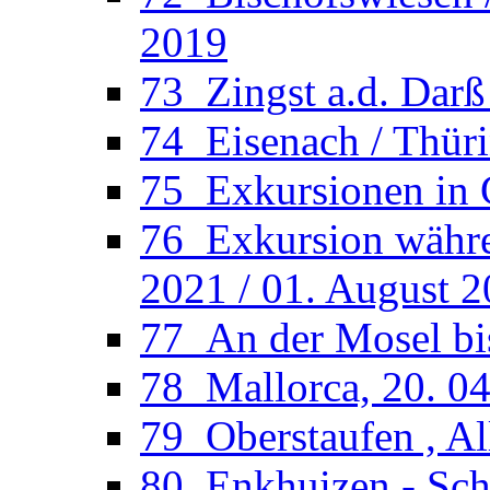
2019
73_Zingst a.d. Darß
74_Eisenach / Thüri
75_Exkursionen in 
76_Exkursion währen
2021 / 01. August 
77_An der Mosel bi
78_Mallorca, 20. 04
79_Oberstaufen , Al
80_Enkhuizen - Sche