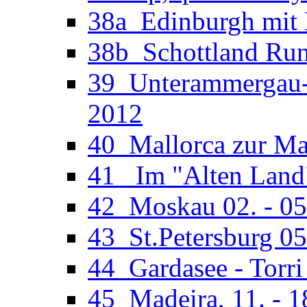
38a_Edinburgh mit M
38b_Schottland Run
39_Unterammergau-O
2012
40_Mallorca zur Man
41_ Im "Alten Land"
42_Moskau 02. - 05
43_St.Petersburg 05
44_Gardasee - Torri
45_Madeira, 11. - 1