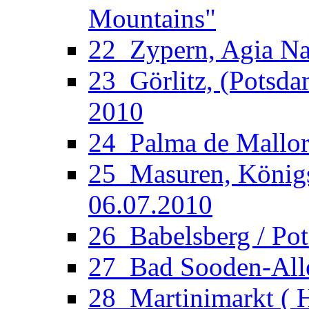
Mountains"
22_Zypern, Agia Nap
23_Görlitz, (Potsdam
2010
24_Palma de Mallorc
25_Masuren, Königsb
06.07.2010
26_Babelsberg / Po
27_Bad Sooden-Allen
28_Martinimarkt ( H