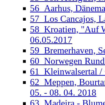
56_Aarhus, Dänemar
57_Los Cancajos, La
58_Kroatien, "Auf W
06.05.2017
59_Bremerhaven, See
60_Norwegen Rundfa
61_Kleinwalsertal /
62_Meppen, Bourtan
05. - 08. 04. 2018
63_Madeira - Blumen