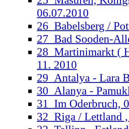
06.07.2010
26_Babelsberg / Po
27_Bad Sooden-Allen
28_Martinimarkt ( H
11. 2010
29_Antalya - Lara B
30_Alanya - Pamukka
31_Im Oderbruch, 02
32_Riga / Lettland ,