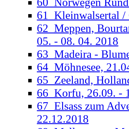
60_Norwegen Rundfa
61_Kleinwalsertal /
62_Meppen, Bourtan
05. - 08. 04. 2018
63_Madeira - Blumen
64_Möhnesee, 21.04
65_Zeeland, Holland
66_Korfu, 26.09. - 
67_Elsass zum Adven
22.12.2018