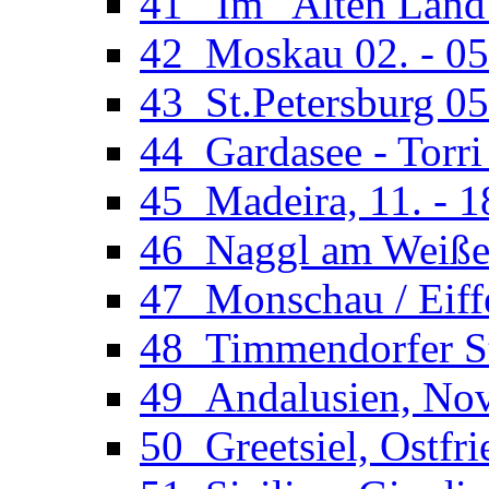
41_ Im "Alten Land"
42_Moskau 02. - 05
43_St.Petersburg 05
44_Gardasee - Torri
45_Madeira, 11. - 1
46_Naggl am Weißens
47_Monschau / Eiffe
48_Timmendorfer St
49_Andalusien, Novo
50_Greetsiel, Ostfri