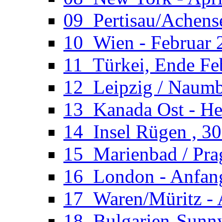
09_Pertisau/Achens
10_Wien - Februar 
11_Türkei, Ende Fe
12_Leipzig / Naumb
13_Kanada Ost - He
14_Insel Rügen , 30
15_Marienbad / Pra
16_London - Anfan
17_Waren/Müritz - 
18_Bulgarien-Sunny