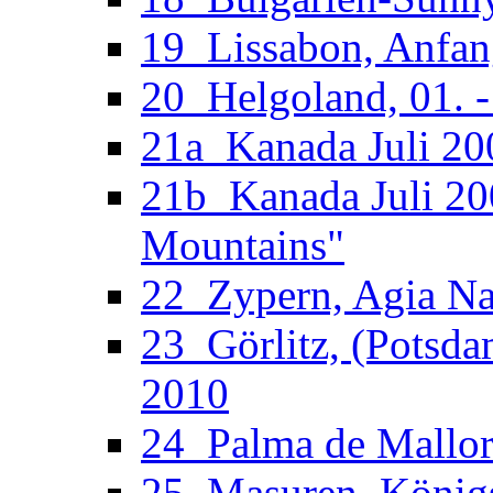
19_Lissabon, Anfan
20_Helgoland, 01. 
21a_Kanada Juli 200
21b_Kanada Juli 20
Mountains"
22_Zypern, Agia Nap
23_Görlitz, (Potsdam
2010
24_Palma de Mallorc
25_Masuren, Königsb