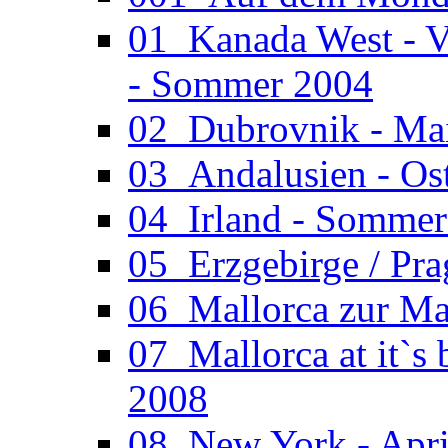
01_Kanada West - V
- Sommer 2004
02_Dubrovnik - Ma
03_Andalusien - Os
04_Irland - Somme
05_Erzgebirge / Pr
06_Mallorca zur Ma
07_Mallorca at it`s
2008
08_New York - Apri