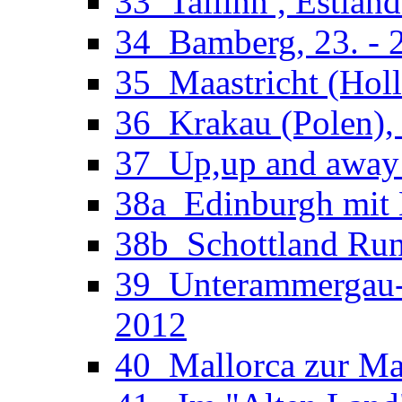
33_Tallinn , Estland
34_Bamberg, 23. - 2
35_Maastricht (Holl
36_Krakau (Polen), 
37_Up,up and away 
38a_Edinburgh mit M
38b_Schottland Run
39_Unterammergau-O
2012
40_Mallorca zur Man