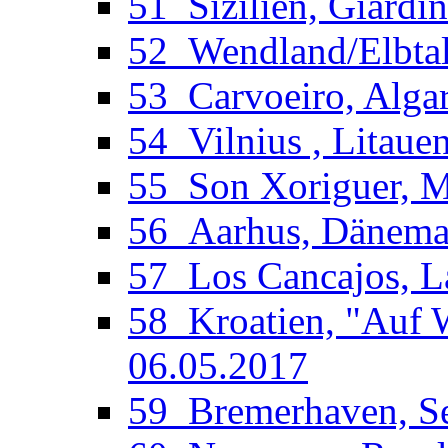
51_Sizilien, Giardi
52_Wendland/Elbtal
53_Carvoeiro, Algar
54_Vilnius , Litaue
55_Son Xoriguer, Me
56_Aarhus, Dänemar
57_Los Cancajos, La
58_Kroatien, "Auf W
06.05.2017
59_Bremerhaven, See