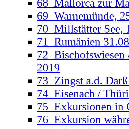
68_Mallorca zur Man
69_Warnemünde, 25.
70_Millstätter See, 
71_Rumänien 31.08.
72_Bischofswiesen /
2019
73_Zingst a.d. Darß
74_Eisenach / Thüri
75_Exkursionen in 
76_Exkursion währen