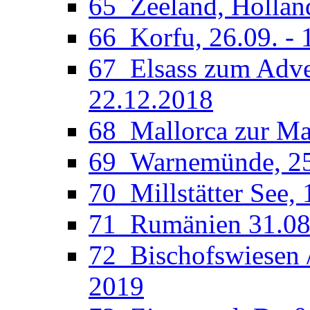
65_Zeeland, Holland
66_Korfu, 26.09. - 
67_Elsass zum Adven
22.12.2018
68_Mallorca zur Man
69_Warnemünde, 25.
70_Millstätter See, 
71_Rumänien 31.08.
72_Bischofswiesen /
2019