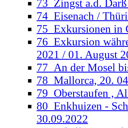
73_Zingst a.d. Darß
74_Eisenach / Thüri
75_Exkursionen in 
76_Exkursion währen
2021 / 01. August 
77_An der Mosel bi
78_Mallorca, 20. 04
79_Oberstaufen , Al
80_Enkhuizen - Sche
30.09.2022