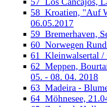
57_Los Cancajos, La
58_Kroatien, "Auf W
06.05.2017
59_Bremerhaven, See
60_Norwegen Rundfa
61_Kleinwalsertal /
62_Meppen, Bourtan
05. - 08. 04. 2018
63_Madeira - Blumen
64_Möhnesee, 21.04