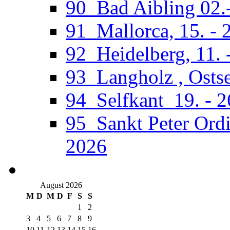
90_Bad Aibling 02.
91_Mallorca, 15. - 
92_Heidelberg, 11. 
93_Langholz , Ostse
94_Selfkant_19. - 
95_Sankt Peter Ordi
2026
August 2026
M
D
M
D
F
S
S
1
2
3
4
5
6
7
8
9
10
11
12
13
14
15
16