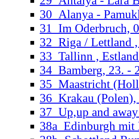
29_Antalya - Lara B
30_Alanya - Pamukka
31_Im Oderbruch, 02
32_Riga / Lettland ,
33_Tallinn , Estland
34_Bamberg, 23. - 2
35_Maastricht (Holl
36_Krakau (Polen), 
37_Up,up and away 
38a_Edinburgh mit M