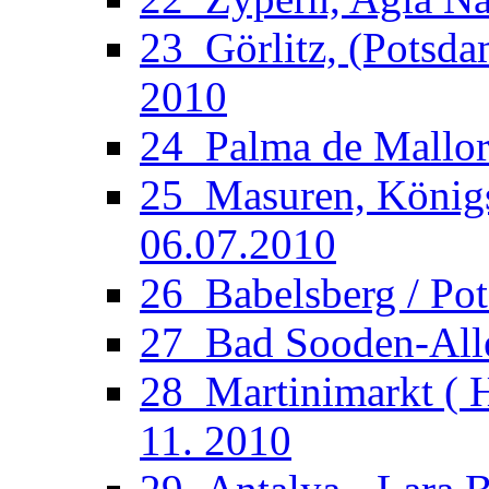
23_Görlitz, (Potsdam
2010
24_Palma de Mallorc
25_Masuren, Königsb
06.07.2010
26_Babelsberg / Po
27_Bad Sooden-Allen
28_Martinimarkt ( H
11. 2010