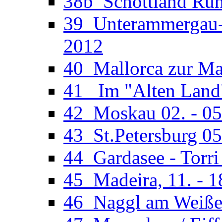
38b_Schottland Run
39_Unterammergau-O
2012
40_Mallorca zur Man
41_ Im "Alten Land"
42_Moskau 02. - 05
43_St.Petersburg 05
44_Gardasee - Torri
45_Madeira, 11. - 1
46_Naggl am Weißens