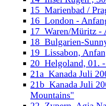
15_Marienbad / Pra
16_London - Anfan
17_Waren/Müritz - 
18_Bulgarien-Sunny
19_Lissabon, Anfan
20_Helgoland, 01. 
21a_Kanada Juli 200
21b_Kanada Juli 20
Mountains"
22_Zypern, Agia Nap