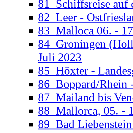
81_Schiffsreise auf 
82_Leer - Ostfriesla
83_Malloca 06. - 17
84_Groningen (Holla
Juli 2023
85_Höxter - Landesg
86_Boppard/Rhein -
87_Mailand bis Vene
88_Mallorca, 05. - 
89_Bad Liebenstein 