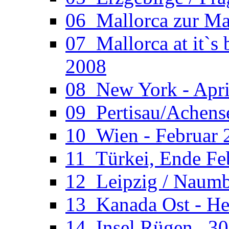
06_Mallorca zur Ma
07_Mallorca at it`s
2008
08_New York - Apri
09_Pertisau/Achens
10_Wien - Februar 
11_Türkei, Ende Fe
12_Leipzig / Naumb
13_Kanada Ost - He
14_Insel Rügen , 30