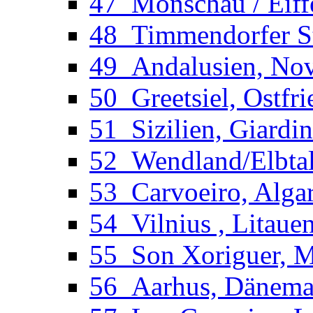
47_Monschau / Eiffe
48_Timmendorfer St
49_Andalusien, Novo
50_Greetsiel, Ostfri
51_Sizilien, Giardi
52_Wendland/Elbtal
53_Carvoeiro, Algar
54_Vilnius , Litaue
55_Son Xoriguer, Me
56_Aarhus, Dänemar